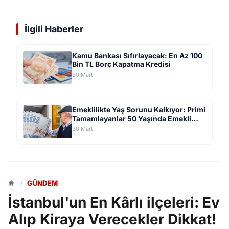
İlgili Haberler
Kamu Bankası Sıfırlayacak: En Az 100
Bin TL Borç Kapatma Kredisi
30 Mart
Emeklilikte Yaş Sorunu Kalkıyor: Primi
Tamamlayanlar 50 Yaşında Emekli
Olabilir!
30 Mart
/
GÜNDEM
İstanbul'un En Kârlı ilçeleri: Ev
Alıp Kiraya Verecekler Dikkat!