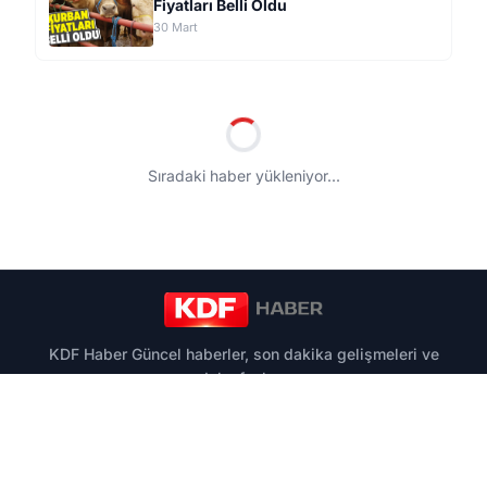
Fiyatları Belli Oldu
30 Mart
/
GÜNDEM
İstanbul'un En Kârlı ilçeleri: Ev
Alıp Kiraya Verecekler Dikkat!
Megakent genelinde gayrimenkul yatırımı yapmayı
düşünenler için uzmanlar yeni metro hatları ve kamu
projeleriyle değerlenen potansiyel yatırım koridorunu
haritalandırdı.