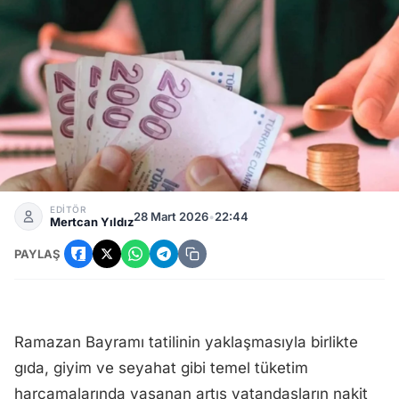
Yeni Müşteriye Faizsiz Kredi! Bankalar Sıfır Faiz 6 Ay İle Kr
EDİTÖR
28 Mart 2026
•
22:44
Mertcan Yıldız
PAYLAŞ
Ramazan Bayramı tatilinin yaklaşmasıyla birlikte
gıda, giyim ve seyahat gibi temel tüketim
harcamalarında yaşanan artış vatandaşların nakit